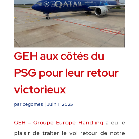
GEH aux côtés du
PSG pour leur retour
victorieux
par
cegomes
|
Juin 1, 2025
GEH – Groupe Europe Handling
a eu le
plaisir de traiter le vol retour de notre