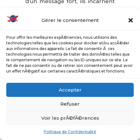
d’un message fort, ils incarnent
notre engagement collectif à
Gérer le consentement
renforcer la vigilance, la rigueur
et la prévention sur le terrain.
Pour offrir les meilleures expÃ©riences, nous utilisons des
technologies telles que les cookies pour stocker et/ou accÃ©der
aux informations des appareils. Le fait de consentir Ã ces
Ce dispositif s’inscrit dans une
technologies nous permettra de traiter des donnÃ©es telles que
le comportement de navigation ou les ID uniques sur ce site. Le
volonté partagée entre les
fait de ne pas consentir ou de retirer son consentement peut avoir
un effet nÃ©gatif sur certaines caractÃ©ristiques et fonctions.
équipes opérationnelles, la
direction et les partenaires pour
Accepter
structurer durablement notre
Refuser
culture sécurité.
Voir les prÃ©fÃ©rences
Au-delà du symbole, c’est une
manière de rappeler que
Politique de Confidentialité
chaque geste, chaque